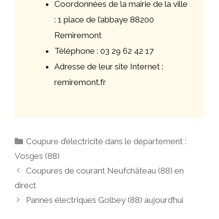
Coordonnées de la mairie de la ville
: 1 place de l’abbaye 88200
Remiremont
Téléphone : 03 29 62 42 17
Adresse de leur site Internet :
remiremont.fr
Catégories
Coupure d’électricité dans le département :
Vosges (88)
Navigation
Coupures de courant Neufchâteau (88) en
des
direct
articles
Pannes électriques Golbey (88) aujourd’hui