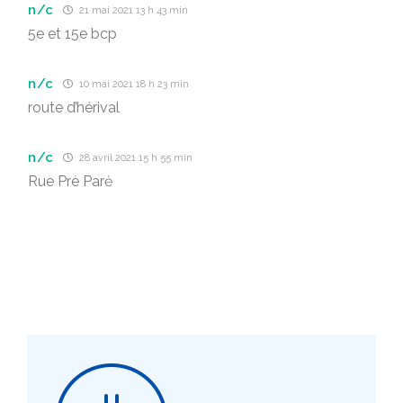
n/c
21 mai 2021 13 h 43 min
5e et 15e bcp
n/c
10 mai 2021 18 h 23 min
route d’hérival
n/c
28 avril 2021 15 h 55 min
Rue Prè Parė