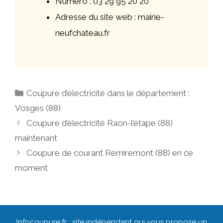
Numéro : 03 29 95 20 20
Adresse du site web : mairie-
neufchateau.fr
Catégories
Coupure d’électricité dans le département :
Vosges (88)
Navigation
Coupure d’électricité Raon-l’étape (88)
des
maintenant
articles
Coupure de courant Remiremont (88) en ce
moment
Infocoupure.fr : site indépendant qui vous propose un