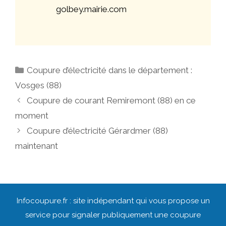
golbey.mairie.com
Catégories
Coupure d’électricité dans le département :
Vosges (88)
Navigation
Coupure de courant Remiremont (88) en ce
des
moment
articles
Coupure d’électricité Gérardmer (88)
maintenant
Infocoupure.fr : site indépendant qui vous propose un
service pour signaler publiquement une coupure