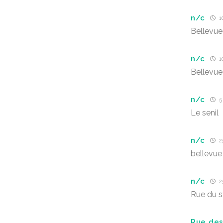
n/c
10
Bellevue
n/c
10
Bellevue
n/c
5 
Le senil
n/c
25
bellevue
n/c
25
Rue du 
Rue des