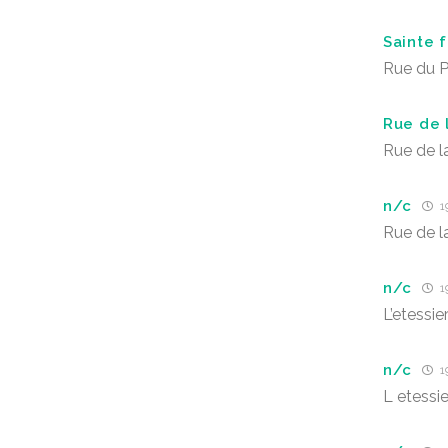
Sainte f
Rue du P
Rue de 
Rue de l
n/c
19
Rue de l
n/c
19
L’etessie
n/c
19
L etessi