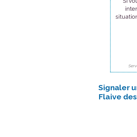
Si vo
inte
situatio
Serv
Signaler u
Flaive de