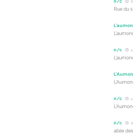
n/c
19
Rue du 
L’aumon
L’aumond
n/c
4 
L’aumond
L’Aumon
L’Aumon
n/c
4 
L’Aumon
n/c
1
allée des