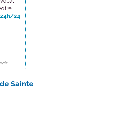
 vocal
votre
24h/24
.
rgie.
 de Sainte