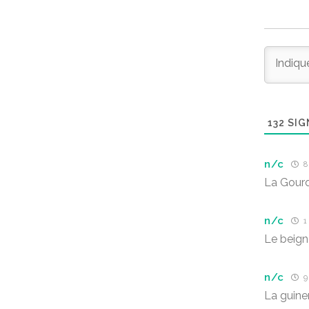
132
SIG
n/c
8 
La Gourd
n/c
1 
Le beig
n/c
9 
La guine