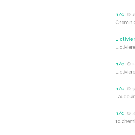
n/c
1
Chemin d
L olivie
L olivier
n/c
2
L olivier
n/c
30
L’audoui
n/c
30
1d chemi