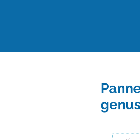
Aller
au
contenu
Panne 
genus