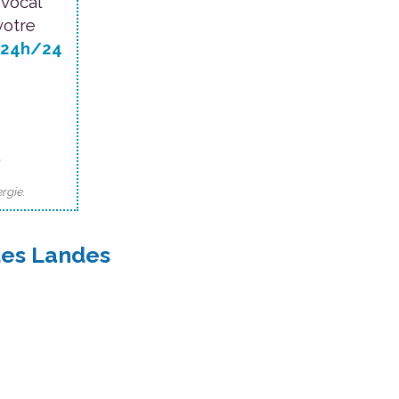
 vocal
votre
24h/24
.
rgie.
des Landes