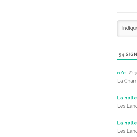
54
SIGN
n/c
30
La Cham
La nall
Les Lan
La nall
Les Lan