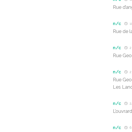
Rue d’a
n/c
11
Rue de l
n/c
2 
Rue Geo
n/c
2 
Rue Geo
Les Lan
n/c
2
L’ouvrard
n/c
6 