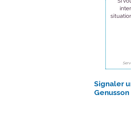
Si vo
inte
situatio
Serv
Signaler u
Genusson