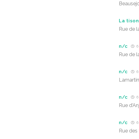
Beausej
La tiso
Rue de la
n/c
6 
Rue de la
n/c
6 
Lamarti
n/c
6 
Rue d’An
n/c
6 
Rue des t