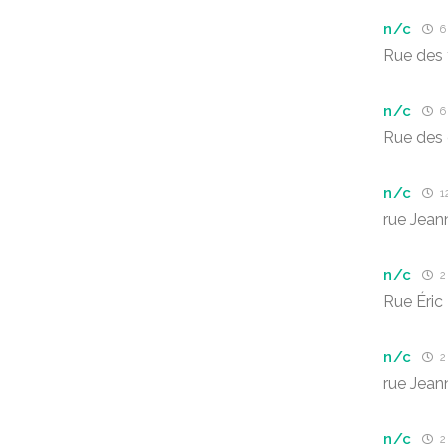
n/c
6 
Rue des t
n/c
6 
Rue des
n/c
1
rue Jean
n/c
2
Rue Éric
n/c
2
rue Jean
n/c
2