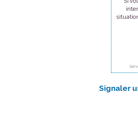
Si vo
inte
situatio
Serv
Signaler u