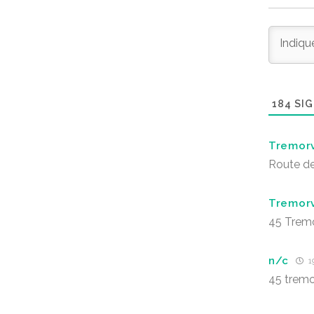
184
SIG
Tremor
Route des
Tremor
45 Trem
n/c
1
45 trem