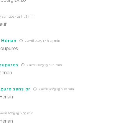
bourg 15:20
 avril 2025 21 h 18 min
eur
t Hénan
7 avril 2025 17 h 43 min
coupures
oupures
7 avril 2025 15 h 21 min
 henan
upure sans pr
7 avril 2025 15 h 10 min
 Hénan
avril 2025 15 h 09 min
 Hénan