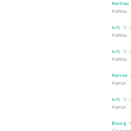
Kerliou
Kerliou
n/c
2
Kerliou
n/c
28
Kerliou
Kerrun
Kerrun
n/c
2 
Kerrun
Bourg