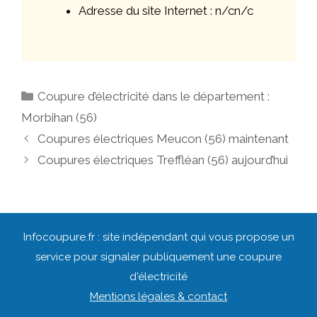
Adresse du site Internet : n/cn/c
Catégories
Coupure d’électricité dans le département :
Morbihan (56)
Navigation
Coupures électriques Meucon (56) maintenant
des
Coupures électriques Treffléan (56) aujourd’hui
articles
Infocoupure.fr : site indépendant qui vous propose un
service pour signaler publiquement une coupure
d'électricité
Mentions légales & contact