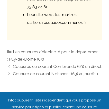
73 83 24 60
Leur site web : les-martres-
dartiere.reseaudescommunes.fr
Catégories
Les coupures d’électricité pour le département
: Puy-de-Dôme (63)
Navigation
Coupures de courant Combronde (63) en direct
des
Coupure de courant Nohanent (63) aujourd’hui
articles
Infocoupure.fr : site indépendant qui vous propose un
service pour signaler publiquement une coupure