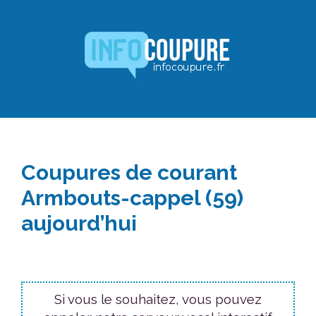
Aller
au
contenu
Coupures de courant
Armbouts-cappel (59)
aujourd’hui
Si vous le souhaitez, vous pouvez