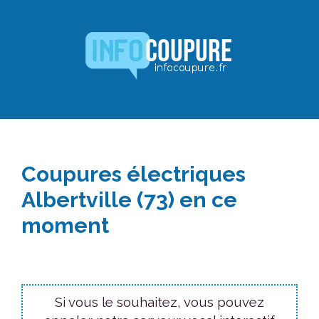
Aller
au
contenu
Coupures électriques
Albertville (73) en ce
moment
Si vous le souhaitez, vous pouvez