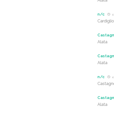
Alata
n/c
4
Cardigli
Castag
Alata
Castag
Alata
n/c
4
Castagn
Castag
Alata