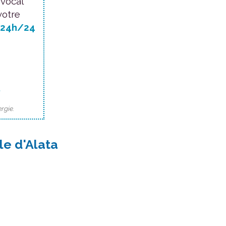
 vocal
votre
24h/24
.
rgie.
le d'Alata