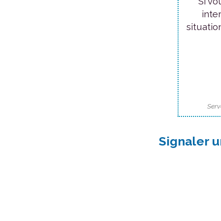
Si vo
inte
situatio
Serv
Signaler u