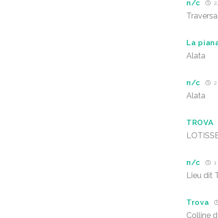
n/c
24
Traversa 
La pian
Alata
n/c
2
Alata
TROVA
LOTISS
n/c
1 
Lieu dit 
Trova
Colline 