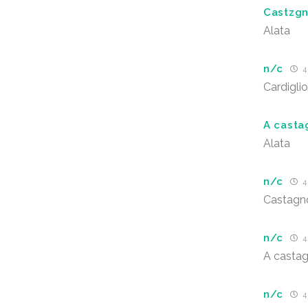
Castzgn
Alata
n/c
4
Cardigli
A casta
Alata
n/c
4
Castagn
n/c
4
A casta
n/c
4