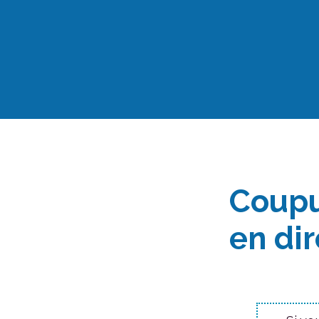
Aller
au
contenu
Coupu
en dir