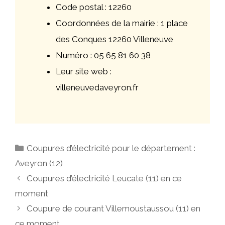
Code postal : 12260
Coordonnées de la mairie : 1 place
des Conques 12260 Villeneuve
Numéro : 05 65 81 60 38
Leur site web :
villeneuvedaveyron.fr
Catégories
Coupures d’électricité pour le département :
Aveyron (12)
Navigation
Coupures d’électricité Leucate (11) en ce
des
moment
articles
Coupure de courant Villemoustaussou (11) en
ce moment