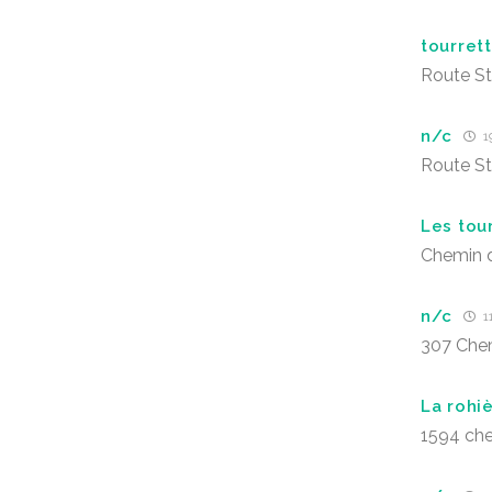
tourret
Route S
n/c
19
Route S
Les tou
Chemin d
n/c
11
307 Che
La rohi
1594 che