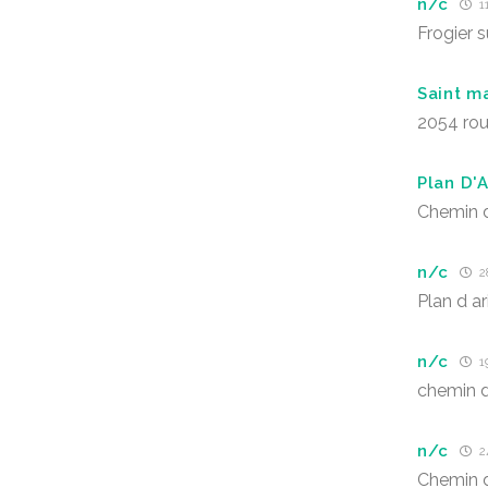
n/c
11
Frogier s
Saint ma
2054 rou
Plan D'A
Chemin d
n/c
28
Plan d ar
n/c
19
chemin d
n/c
24
Chemin 