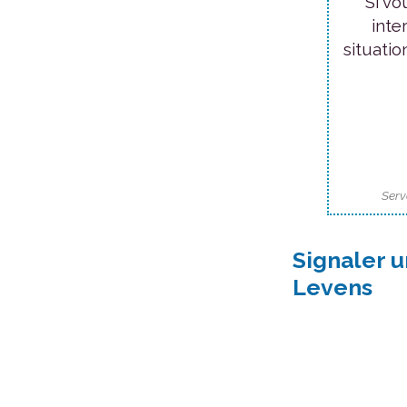
Si vo
inte
situatio
Serv
Signaler 
Levens