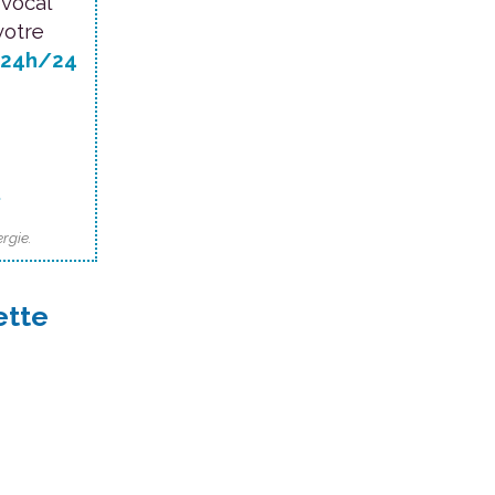
 vocal
votre
24h/24
.
rgie.
ette