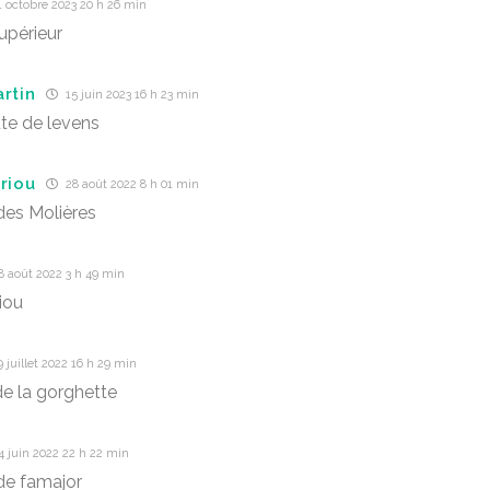
 octobre 2023 20 h 26 min
upérieur
rtin
15 juin 2023 16 h 23 min
te de levens
riou
28 août 2022 8 h 01 min
es Molières
 août 2022 3 h 49 min
iou
 juillet 2022 16 h 29 min
e la gorghette
 juin 2022 22 h 22 min
de famajor