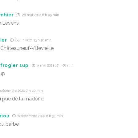
mbier
26 mai 2022 6 h 05 min
e Levens
ier
8 juin 2021 13 h 38 min
 Châteauneuf-Villevieille
frogier sup
5 mai 2021 17 h 08 min
sup
 décembre 2020 7 h 20 min
u pue de la madone
riou
6 décembre 2020 6 h 34 min
du barbe