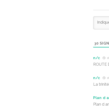
30
SIGN
n/c
16
ROUTE 
n/c
16
La trinité
Plan d a
Plan d ar