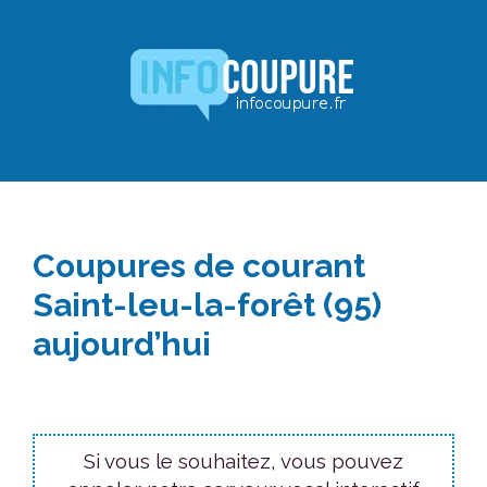
Aller
au
contenu
Coupures de courant
Saint-leu-la-forêt (95)
aujourd’hui
Si vous le souhaitez, vous pouvez