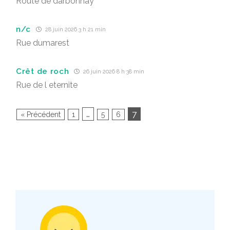
Route de darbonnay
n/c
28 juin 2026 3 h 21 min
Rue dumarest
Crêt de roch
26 juin 2026 8 h 38 min
Rue de l eternite
…
7
« Précédent
1
5
6