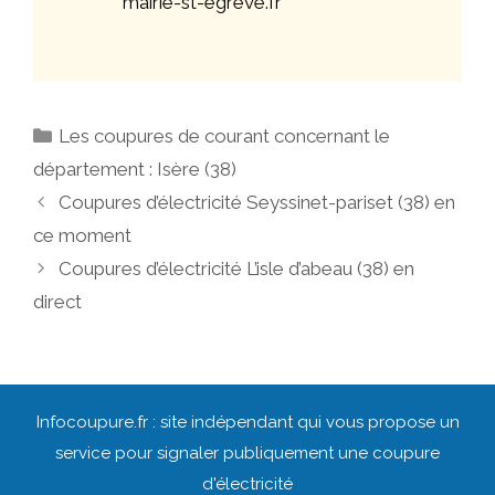
mairie-st-egreve.fr
Catégories
Les coupures de courant concernant le
département : Isère (38)
Navigation
Coupures d’électricité Seyssinet-pariset (38) en
des
ce moment
articles
Coupures d’électricité L’isle d’abeau (38) en
direct
Infocoupure.fr : site indépendant qui vous propose un
service pour signaler publiquement une coupure
d'électricité