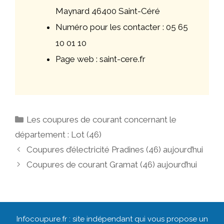
Maynard 46400 Saint-Céré
Numéro pour les contacter : 05 65
10 01 10
Page web : saint-cere.fr
Catégories
Les coupures de courant concernant le
département : Lot (46)
Navigation
Coupures d’électricité Pradines (46) aujourd’hui
des
Coupures de courant Gramat (46) aujourd’hui
articles
Infocoupure.fr : site indépendant qui vous propose un