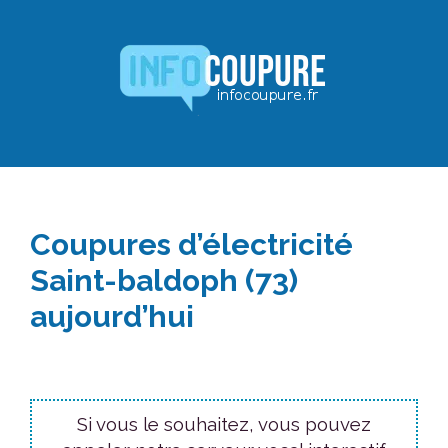
Aller
au
contenu
Coupures d’électricité
Saint-baldoph (73)
aujourd’hui
Si vous le souhaitez, vous pouvez