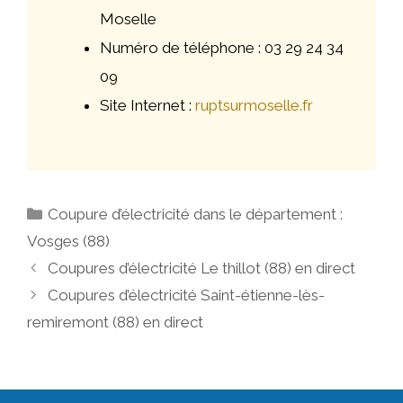
Moselle
Numéro de téléphone : 03 29 24 34
09
Site Internet :
ruptsurmoselle.fr
Catégories
Coupure d’électricité dans le département :
Vosges (88)
Navigation
Coupures d’électricité Le thillot (88) en direct
des
Coupures d’électricité Saint-étienne-lès-
articles
remiremont (88) en direct