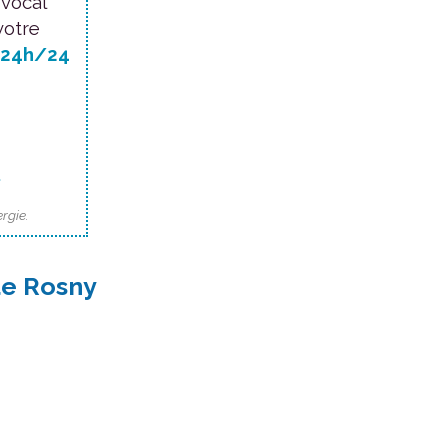
 vocal
votre
24h/24
.
rgie.
de Rosny