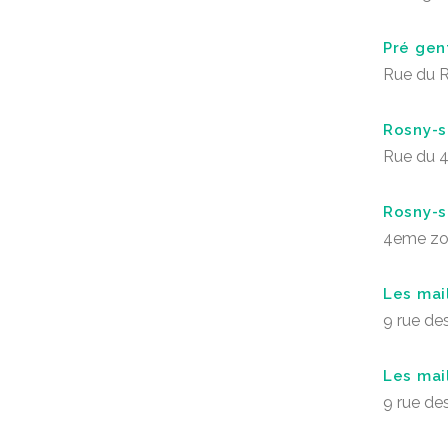
Pré gent
Rue du R
Rosny-s
Rue du 
Rosny-s
4eme zo
Les mai
9 rue d
Les mai
9 rue d