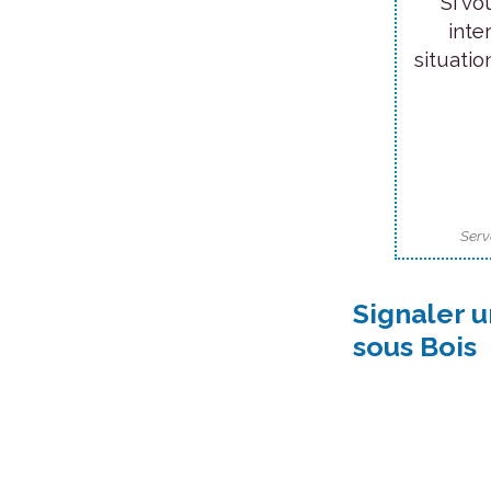
Si vo
inte
situatio
Serv
Signaler u
sous Bois