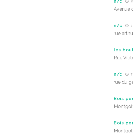
n/c
10
Avenue d
n/c
7 
rue arth
les bou
Rue Vict
n/c
7 
rue du ge
Bois pe
Montgolf
Bois pe
Montgolf