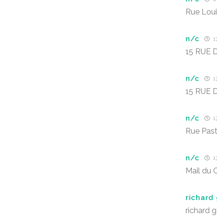
Rue Loui
n/c
1
15 RUE 
n/c
1
15 RUE 
n/c
1
Rue Past
n/c
1
Mail du C
richard
richard 