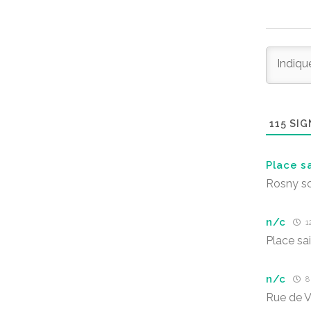
115
SIG
Place s
Rosny so
n/c
12
Place sa
n/c
8 
Rue de 