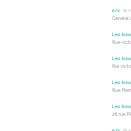
n/c
8 
Général 
Les bou
Rue vict
Les bou
Rur vict
Les bou
Rue Pier
Les bou
26 rue P
n/c
6