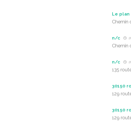
Le plan
Chemin 
n/c
26
Chemin 
n/c
26
135 rout
30150 
129 rout
30150 
129 rout