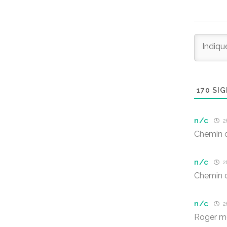
170
SIG
n/c
26
Chemin 
n/c
26
Chemin 
n/c
26
Roger mo