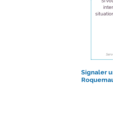
Si vo
inte
situatio
Serv
Signaler u
Roquema