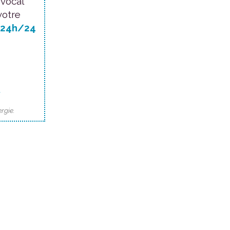
 vocal
votre
24h/24
.
rgie.