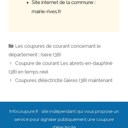
Site internet de la commune :
mairie-rives.fr
Catégories
Les coupures de courant concernant le
département : Isère (38)
Navigation
Coupure de courant Les abrets-en-dauphiné
des
(38) en temps réel
articles
Coupures d’électricité Gières (38) maintenant
Infocoupure.fr : site indépendant qui vous propose un
service pour signaler publiquement une coupure
d'électricité