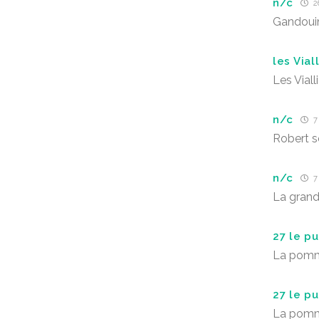
n/c
26
Gandouin
les Vial
Les Viall
n/c
7 
Robert 
n/c
7 
La grand
27 le p
La pomme
27 le p
La pomme