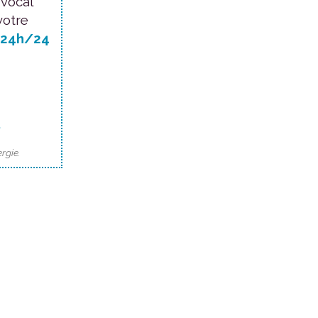
 vocal
votre
24h/24
.
rgie.