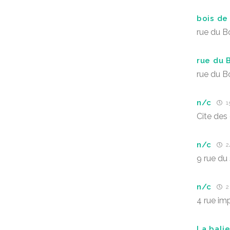
bois de 
rue du Bo
rue du 
rue du Bo
n/c
15
Cite des
n/c
24
9 rue du
n/c
2 
4 rue im
La bali