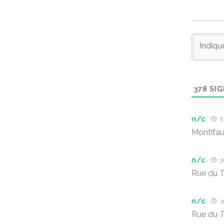
378
SIG
n/c
6 
Montifa
n/c
31
Rue du T
n/c
31
Rue du T