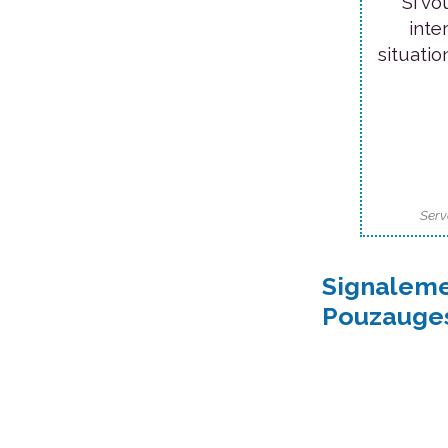
Si vo
inte
situatio
Serv
Signaleme
Pouzauge