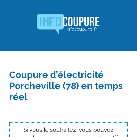
Aller
au
contenu
Coupure d’électricité
Porcheville (78) en temps
réel
Si vous le souhaitez, vous pouvez