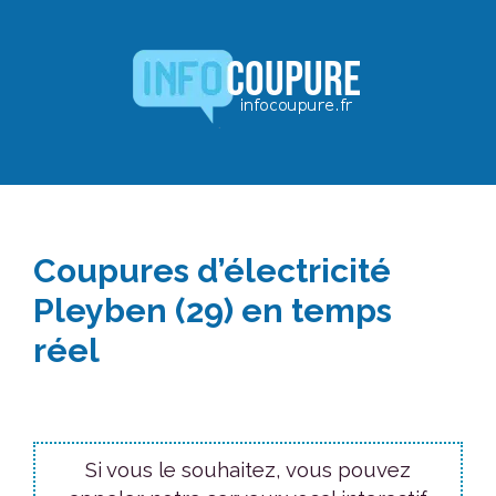
Aller
au
contenu
Coupures d’électricité
Pleyben (29) en temps
réel
Si vous le souhaitez, vous pouvez