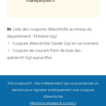
mairiepleyben.fr
Catégories
Liste des coupures d’électricité au niveau du
département : Finistère (29)
Navigation
Coupure d’électricité Cléder (29) en ce moment
des
Coupure de courant Pont-de-buis-lès-
articles
quimerch (29) aujourd’hui
Infocoupure.fr : site indépendant qui vous propose un
service pour signaler publiquement une coupure
d'électricité
Mentions légales & contact