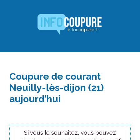
Aller
au
contenu
Coupure de courant
Neuilly-lès-dijon (21)
aujourd’hui
Si vous le souhaitez, vous pouvez