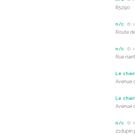
85290
n/c
25
Route de
n/c
25
Rue nant
Le chai
Avenue d
Le chai
Avenue d
n/c
18
21dupin 