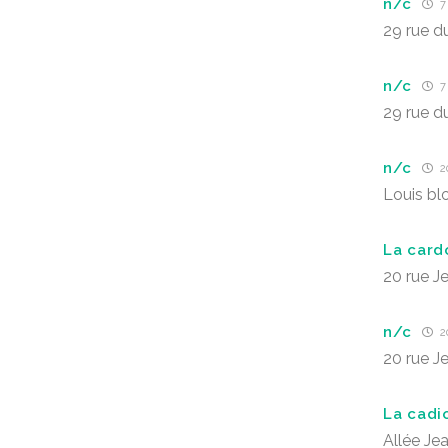
n/c
7 
29 rue d
n/c
7 
29 rue d
n/c
20
Louis bl
La card
20 rue J
n/c
20
20 rue J
La cadi
Allée Je