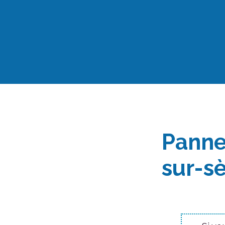
Aller
au
contenu
Panne
sur-sè