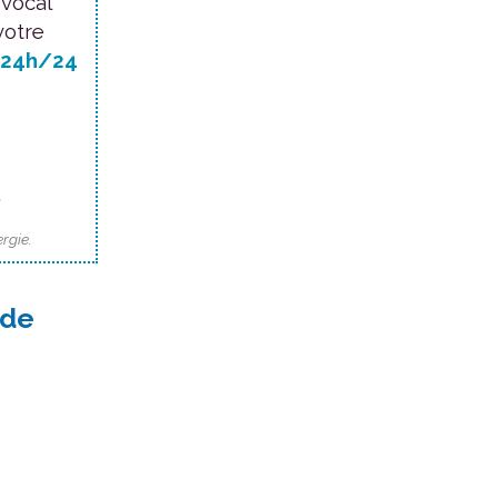
 vocal
votre
24h/24
.
rgie.
 de