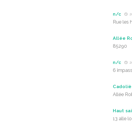
n/c
20
Rue les h
Allée R
85290
n/c
20
6 impass
Cadoliè
Allée R
Haut sai
13 alle l