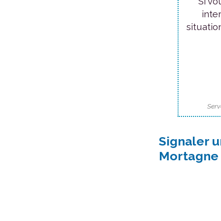
Si vo
inte
situatio
Serv
Signaler 
Mortagne 