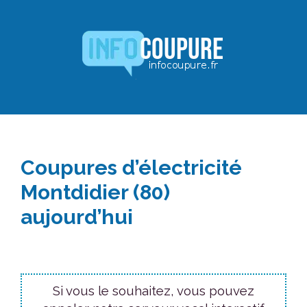
Aller
au
contenu
Coupures d’électricité
Montdidier (80)
aujourd’hui
Si vous le souhaitez, vous pouvez