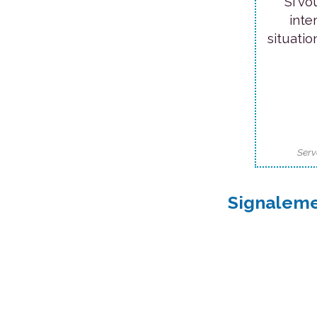
Si vo
inte
situatio
Serv
Signaleme