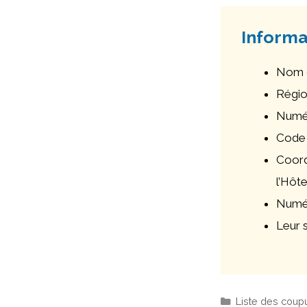
Informa
Nom 
Région
Numér
Code 
Coord
l’Hôt
Numér
Leur s
Catégories
Liste des coupu