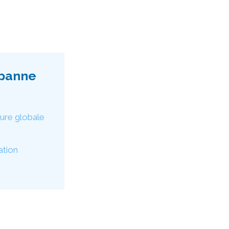
 panne
pure globale
ation