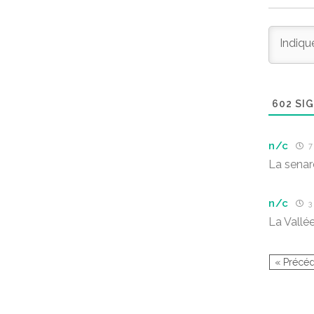
602
SIG
n/c
7 
La senar
n/c
3 
La Vallée
« Précé