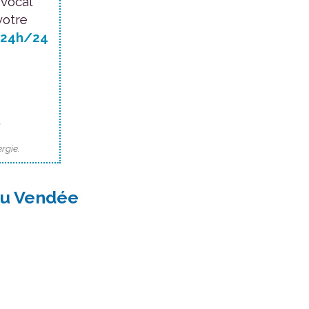
 vocal
votre
24h/24
.
rgie.
gu Vendée