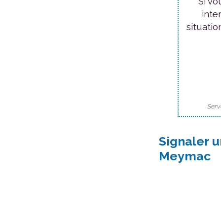
Si vo
inte
situatio
Serv
Signaler u
Meymac