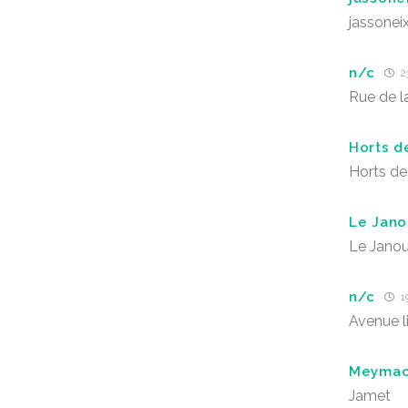
jassonei
n/c
2
Rue de l
Horts d
Horts de
Le Jano
Le Jano
n/c
19
Avenue l
Meyma
Jamet