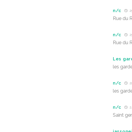
n/c
29
Rue du R
n/c
29
Rue du R
Les gar
les gard
n/c
29
les gard
n/c
2
Saint ger
jassone