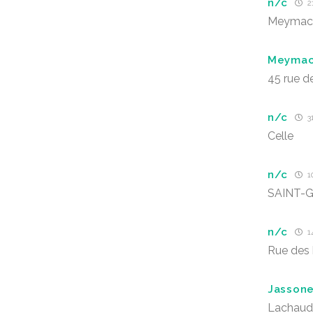
n/c
2
Meymac 1
Meyma
45 rue d
n/c
31
Celle
n/c
1
SAINT-
n/c
14
Rue des 
Jassone
Lachaud