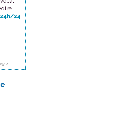
 vocal
votre
24h/24
.
rgie.
de