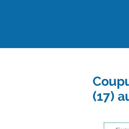
Aller
au
contenu
Coupu
(17) a