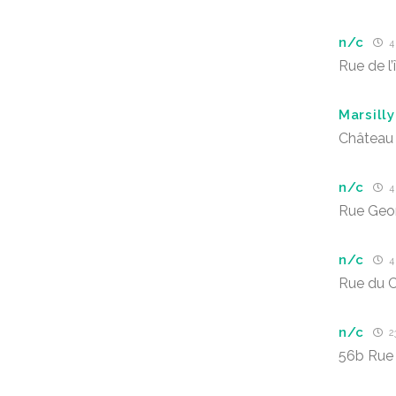
n/c
4
Rue de l’
Marsilly
Château 
n/c
4
Rue Geo
n/c
4
Rue du C
n/c
2
56b Rue 