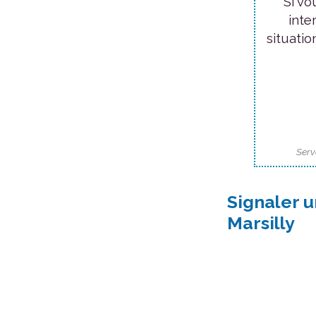
Si vo
inte
situatio
Serv
Signaler 
Marsilly