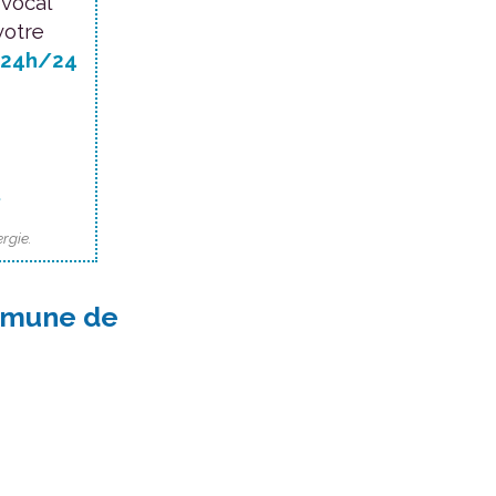
 vocal
votre
24h/24
.
rgie.
mmune de