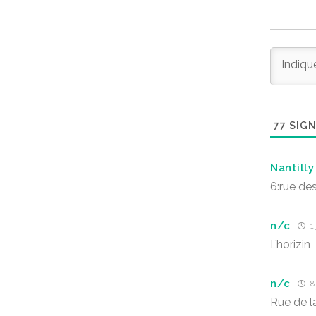
77
SIGN
Nantilly
6:rue de
n/c
1 
L’horizin
n/c
8
Rue de l