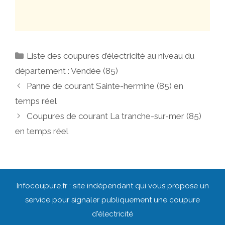
Catégories
Liste des coupures d’électricité au niveau du
département : Vendée (85)
Navigation
Panne de courant Sainte-hermine (85) en
des
temps réel
articles
Coupures de courant La tranche-sur-mer (85)
en temps réel
Infocoupure.fr : site indépendant qui vous propose un
service pour signaler publiquement une coupure
d'électricité