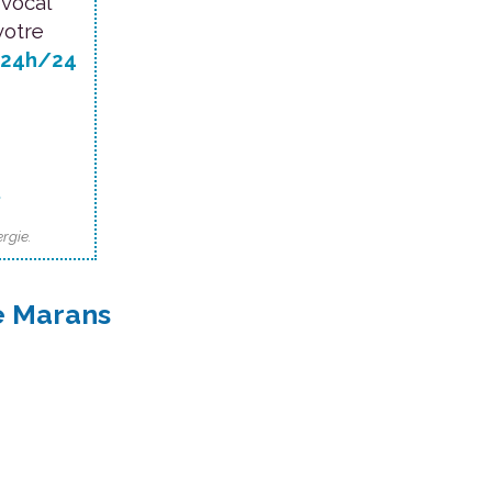
 vocal
votre
24h/24
.
rgie.
de Marans