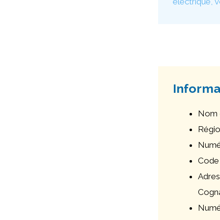
électrique, 
Informa
Nom 
Régio
Numér
Code 
Adres
Cogna
Numér