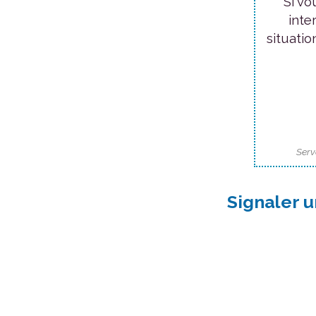
Si vo
inte
situatio
Serv
Signaler u