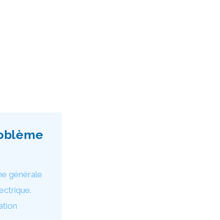
roblème
nne générale
ectrique.
ation