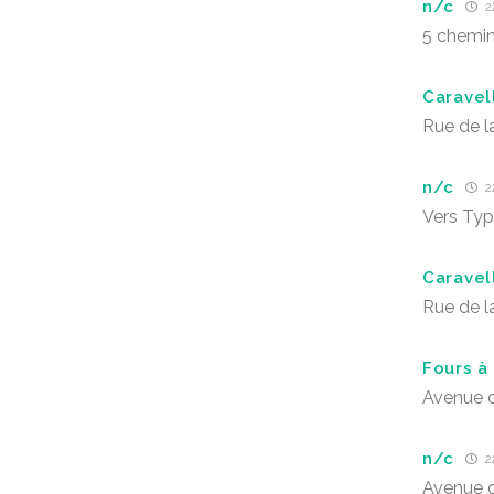
n/c
22
5 chemin
Caravel
Rue de l
n/c
22
Vers Typ
Caravel
Rue de l
Fours à
Avenue d
n/c
22
Avenue d