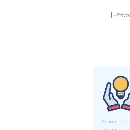
« Précé
Si votre pro