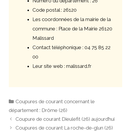
Numéro du département : 26
Code postal : 26120
Les coordonnées de la mairie de la
commune : Place de la Mairie 26120
Malissard
Contact téléphonique : 04 75 85 22
00
Leur site web : malissard.fr
Catégories
Coupures de courant concernant le
département : Drôme (26)
Navigation
Coupure de courant Dieulefit (26) aujourd’hui
des
Coupures de courant La roche-de-glun (26)