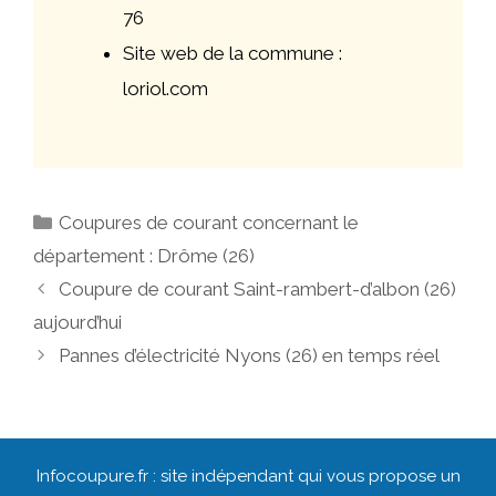
76
Site web de la commune :
loriol.com
Catégories
Coupures de courant concernant le
département : Drôme (26)
Navigation
Coupure de courant Saint-rambert-d’albon (26)
des
aujourd’hui
articles
Pannes d’électricité Nyons (26) en temps réel
Infocoupure.fr : site indépendant qui vous propose un