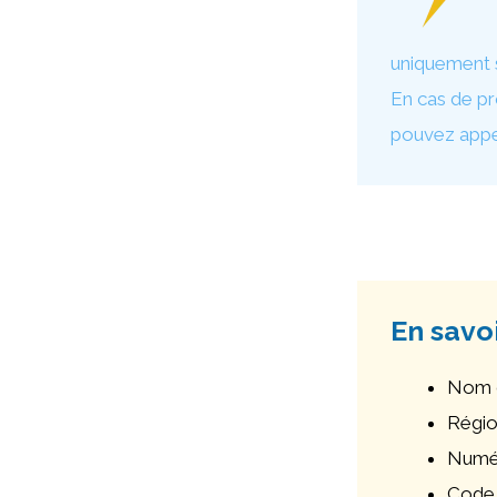
uniquement su
En cas de pr
pouvez appel
En savo
Nom d
Régio
Numér
Code 