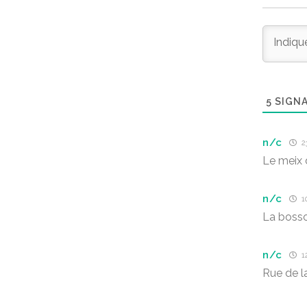
5
SIGNA
n/c
23
Le meix 
n/c
10
La bosso
n/c
12
Rue de l