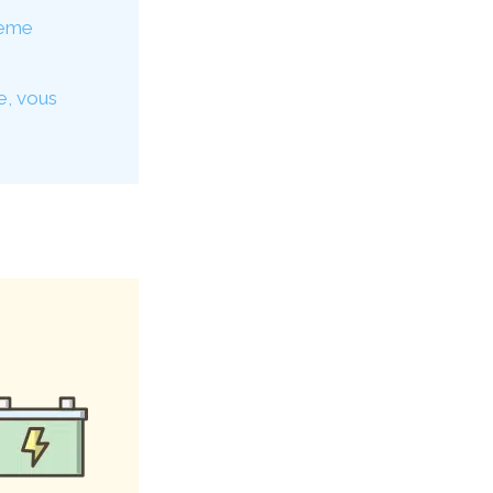
lème
e, vous