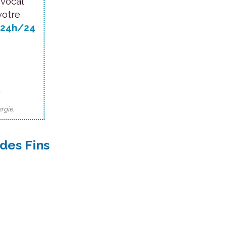
 vocal
votre
24h/24
.
rgie.
des Fins