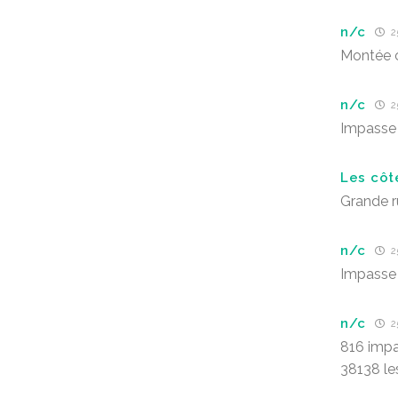
n/c
25
Montée c
n/c
25
Impasse 
Les côt
Grande r
n/c
25
Impasse 
n/c
25
816 impa
38138 le