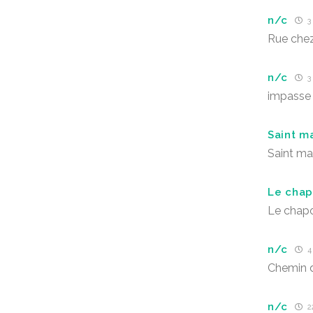
n/c
3 
Rue che
n/c
3 
impasse 
Saint m
Saint ma
Le chap
Le chapo
n/c
4
Chemin d
n/c
2