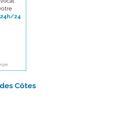
 vocal
votre
24h/24
.
rgie.
 des Côtes