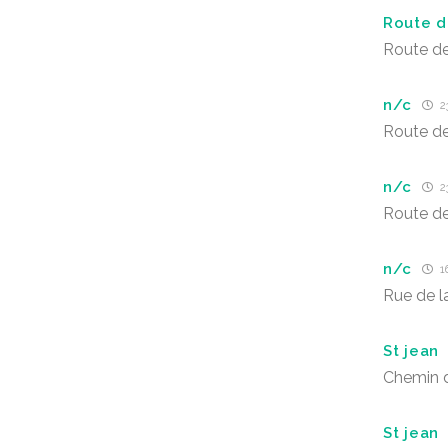
Route d
Route de
n/c
2
Route de
n/c
2
Route de
n/c
1
Rue de l
St jean
Chemin d
St jean