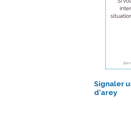
Si vo
inte
situatio
Serv
Signaler 
d'arey