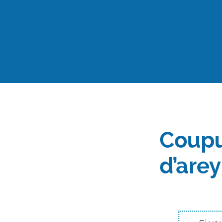
Aller
au
contenu
Coupu
d’arey