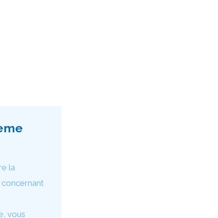
lème
re la
e concernant
e, vous