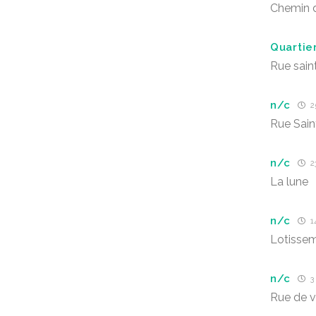
Chemin d
Quartier
Rue sain
n/c
25
Rue Sain
n/c
23
La lune
n/c
1
Lotissem
n/c
3 
Rue de v