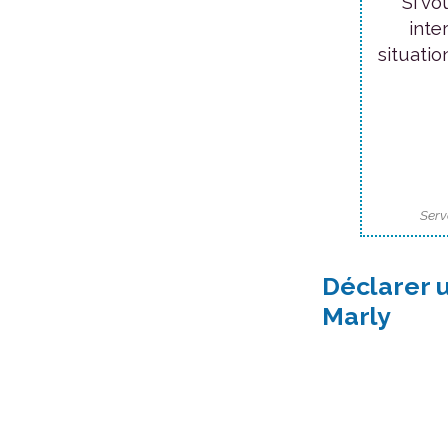
Si vo
inte
situatio
Serv
Déclarer 
Marly