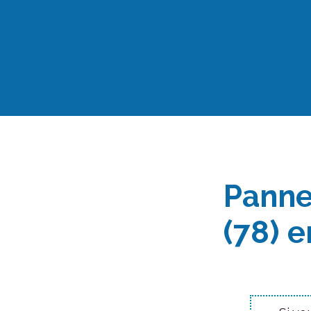
Aller
au
contenu
Panne
(78) 