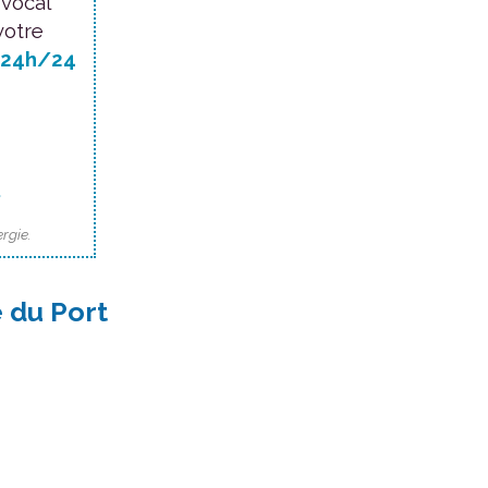
 vocal
votre
24h/24
.
rgie.
 du Port