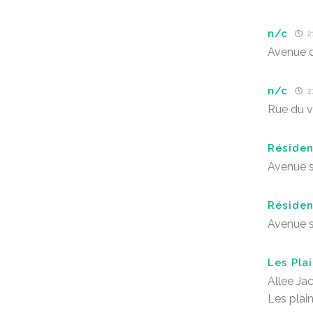
n/c
21
Avenue d
n/c
21
Rue du v
Résiden
Avenue 
Résiden
Avenue 
Les Pla
Allee Ja
Les plai