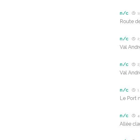
n/c
15
Route de
n/c
2
Val Andr
n/c
2
Val Andr
n/c
1
Le Port 
n/c
4
Allée cl