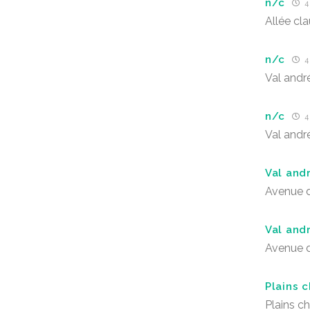
n/c
4
Allée cl
n/c
4
Val andr
n/c
4
Val andr
Val and
Avenue d
Val and
Avenue d
Plains 
Plains 