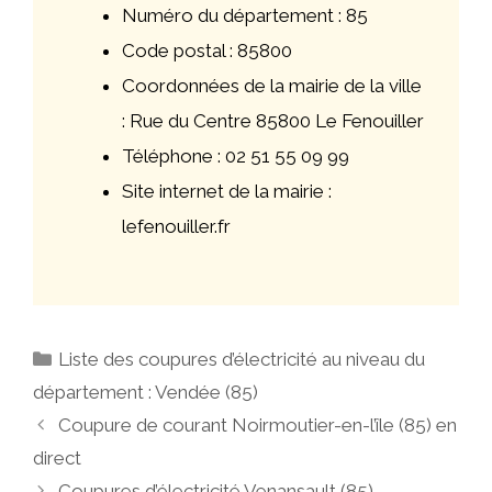
Numéro du département : 85
Code postal : 85800
Coordonnées de la mairie de la ville
: Rue du Centre 85800 Le Fenouiller
Téléphone : 02 51 55 09 99
Site internet de la mairie :
lefenouiller.fr
Catégories
Liste des coupures d’électricité au niveau du
département : Vendée (85)
Navigation
Coupure de courant Noirmoutier-en-l’île (85) en
des
direct
articles
Coupures d’électricité Venansault (85)