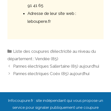
91 41 65
Adresse de leur site web :
leboupere.fr
Catégories
Liste des coupures d’électricité au niveau du
département : Vendée (85)
Navigation
Pannes électriques Sallertaine (85) aujourd’hui
des
Pannes électriques Coëx (85) aujourd’hui
articles
Infocoupure.fr : site indépendant qui vous propose un
service pour signaler publiquement une coupure