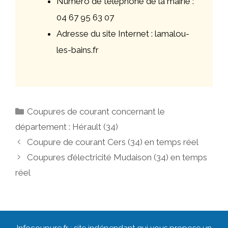
Numéro de téléphone de la mairie :
04 67 95 63 07
Adresse du site Internet : lamalou-
les-bains.fr
Catégories
Coupures de courant concernant le
département : Hérault (34)
Navigation
Coupure de courant Cers (34) en temps réel
des
Coupures d’électricité Mudaison (34) en temps
articles
réel
Infocoupure.fr : site indépendant qui vous propose un