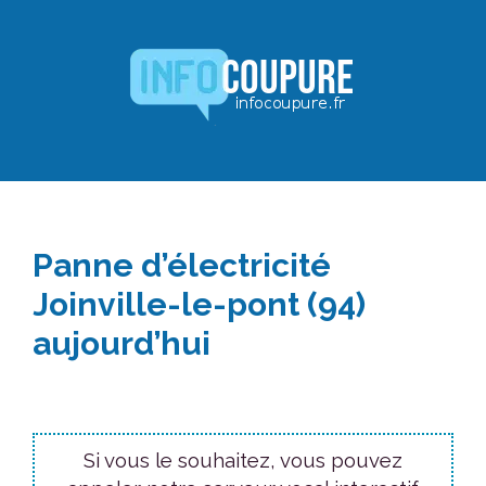
Aller
au
contenu
Panne d’électricité
Joinville-le-pont (94)
aujourd’hui
Si vous le souhaitez, vous pouvez