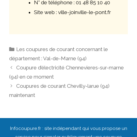
N° de téléphone : 01 48 85 10 40
Site web : ville-joinville-le-pont.fr
Catégories
Les coupures de courant concernant le
département : Val-de-Marne (94)
Navigation
Coupure d’électricité Chennevieres-sur-marne
des
(94) en ce moment
articles
Coupures de courant Chevilly-larue (94)
maintenant
Infocoupure.fr : site indépendant qui vous propose un
service pour signaler publiquement une coupure