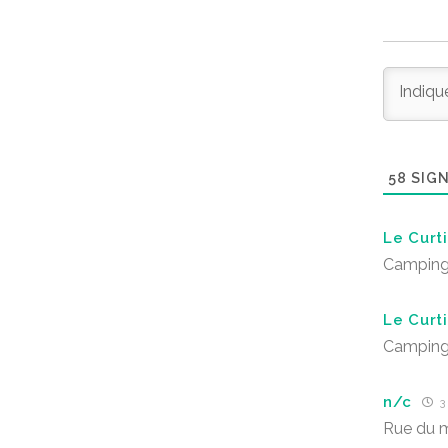
58
SIGN
Le Curt
Camping 
Le Curt
Camping 
n/c
3 
Rue du m