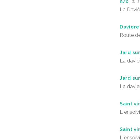
n/c
2
La Daviè
Daviere
Route de
Jard su
La davie
Jard su
La davie
Saint vi
L ensoiv
Saint vi
L ensoiv