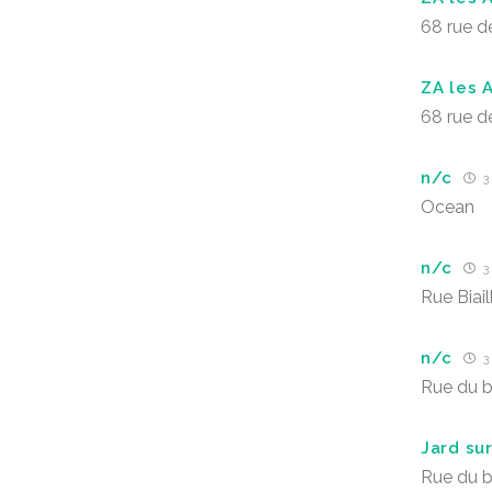
68 rue 
ZA les A
68 rue 
n/c
3 
Ocean
n/c
3 
Rue Biai
n/c
3 
Rue du b
Jard su
Rue du b