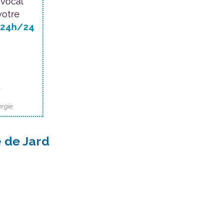
 vocal
votre
24h/24
.
rgie.
 de Jard