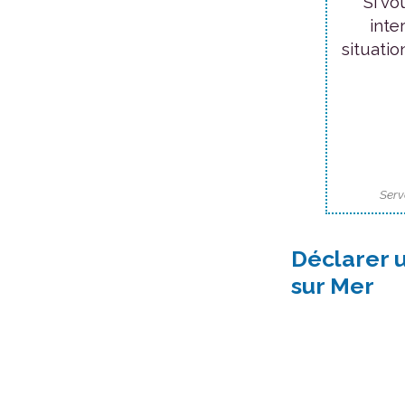
Si vo
inte
situatio
Serv
Déclarer 
sur Mer