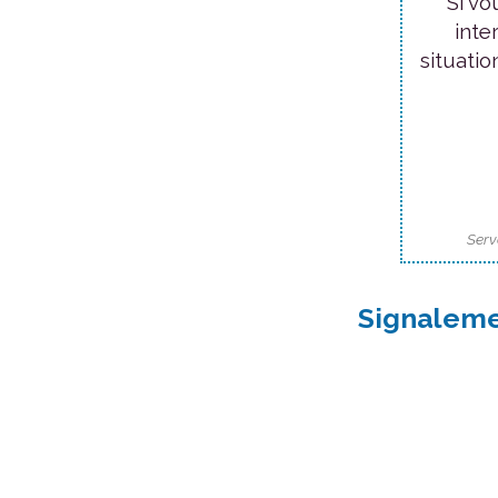
Si vo
inte
situatio
Serv
Signaleme