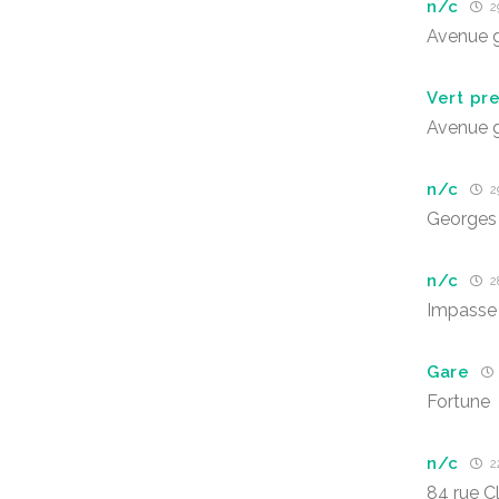
n/c
29
Avenue 
Vert pr
Avenue 
n/c
29
Georges
n/c
28
Impasse 
Gare
Fortune
n/c
22
84 rue C