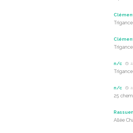
Clément
Trigance
Clément
Trigance
n/c
22
Trigance
n/c
22
25 chemi
Rassue
Allée Ch