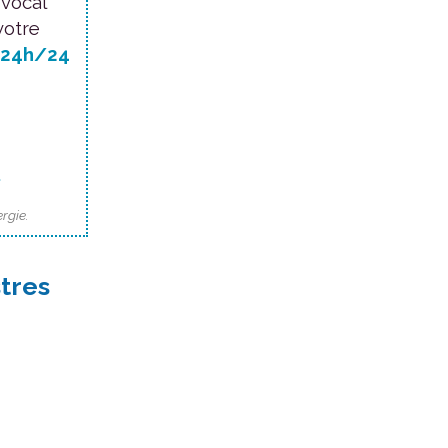
 vocal
votre
24h/24
.
rgie.
tres