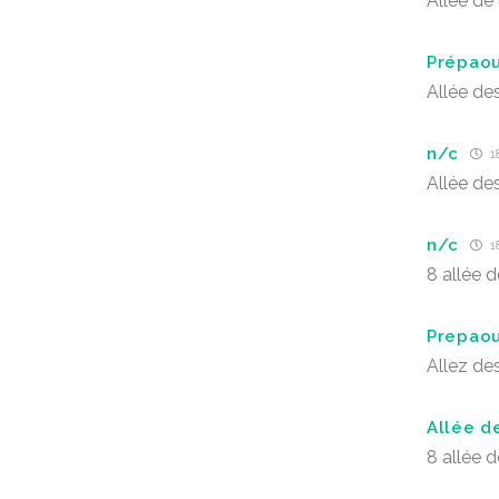
Allée de 
Prépao
Allée de
n/c
18
Allée de
n/c
18
8 allée d
Prepao
Allez de
Allée de
8 allée d