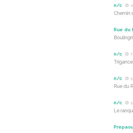
n/c
11
Chemin d
Rue du 
Boulingr
n/c
7 
Trigance
n/c
5 
Rue du 
n/c
5 
Le ranqu
Prepao