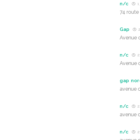
n/c
1 
74 route
Gap
2
Avenue
n/c
21
Avenue
gap nor
avenue 
n/c
21
avenue 
n/c
21