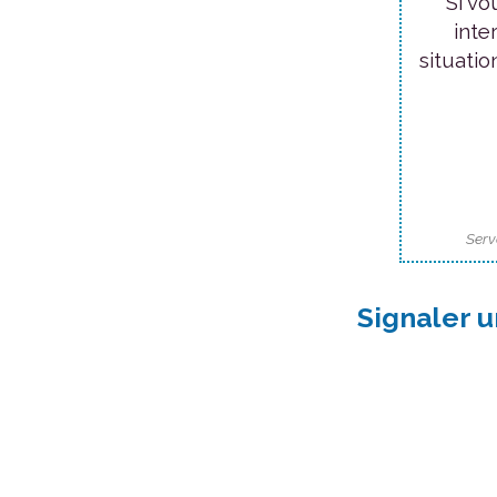
Si vo
inte
situatio
Serv
Signaler u