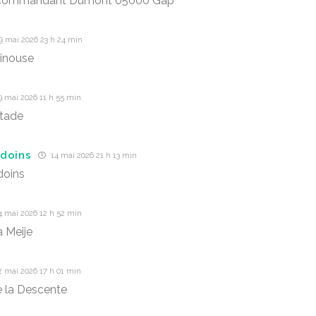
commandant Dumont 05000 Gap
9 mai 2026 23 h 24 min
sinouse
9 mai 2026 11 h 55 min
stade
doins
14 mai 2026 21 h 13 min
doins
4 mai 2026 12 h 52 min
a Meije
2 mai 2026 17 h 01 min
 la Descente