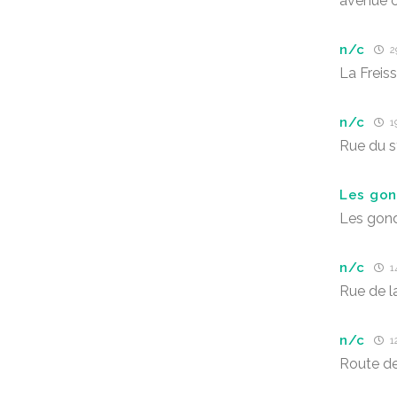
avenue 
n/c
2
La Freis
n/c
1
Rue du 
Les gon
Les gon
n/c
1
Rue de l
n/c
1
Route de