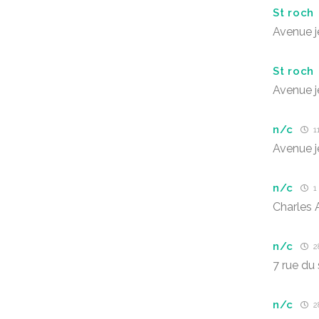
St roch
Avenue 
St roch
Avenue 
n/c
1
Avenue 
n/c
1 
Charles 
n/c
2
7 rue du 
n/c
2