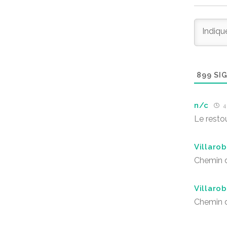
899
SIG
n/c
4 
Le resto
Villarob
Chemin d
Villarob
Chemin d