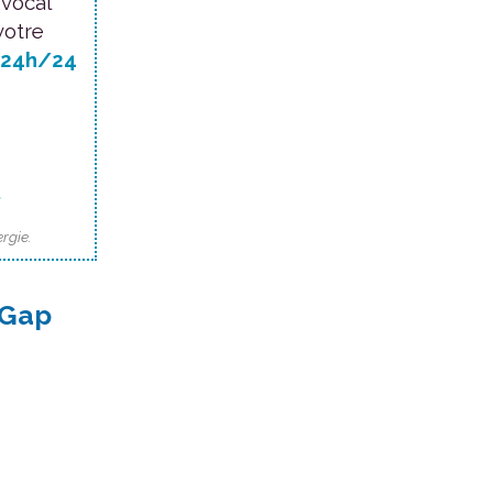
 vocal
votre
24h/24
.
rgie.
 Gap