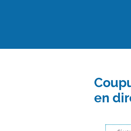
Aller
au
contenu
Coupu
en dir