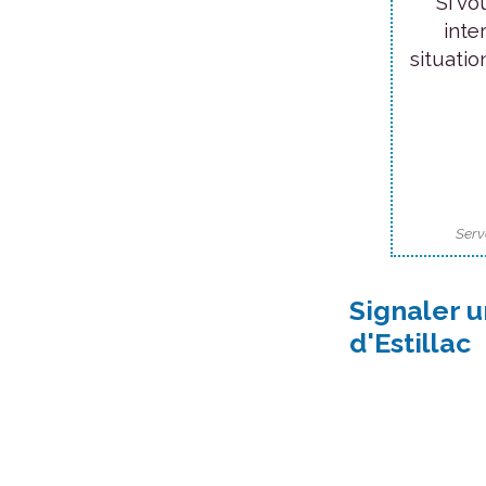
Si vo
inte
situatio
Serv
Signaler 
d'Estillac