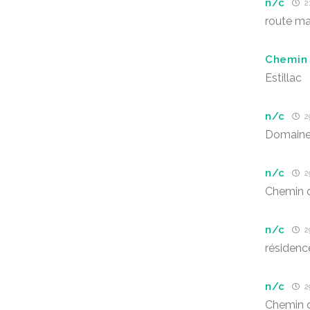
n/c
21
route m
Chemin 
Estillac
n/c
29
Domaine
n/c
29
Chemin 
n/c
29
résidenc
n/c
29
Chemin d