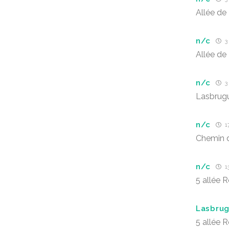
Allée de
n/c
3
Allée de
n/c
3
Lasbrug
n/c
17
Chemin 
n/c
13
5 allée 
Lasbru
5 allée 