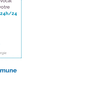
 vocal
votre
24h/24
.
rgie.
ommune