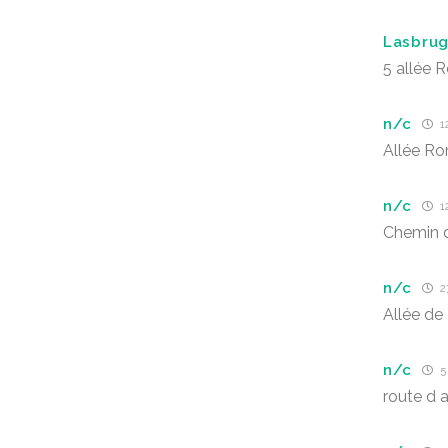
Lasbru
5 allée 
n/c
12
Allée R
n/c
12
Chemin 
n/c
27
Allée de
n/c
5 
route d 