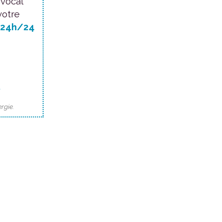
 vocal
votre
24h/24
.
rgie.