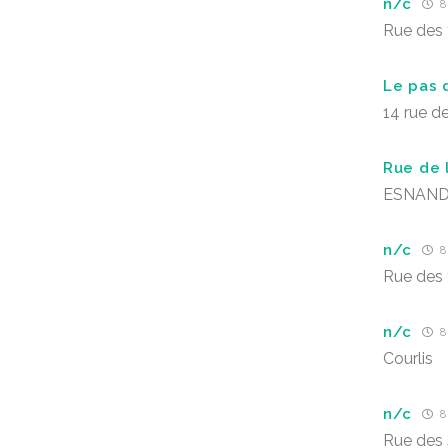
n/c
8 
Rue des 
Le pas 
14 rue de
Rue de l
ESNAN
n/c
8 
Rue des 
n/c
8 
Courlis
n/c
8 
Rue des 