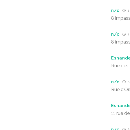
n/c
1
8 impass
n/c
1
8 impass
Esnand
Rue des 
n/c
8 
Rue d’Or
Esnand
11 rue de
n/c
8 