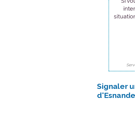
Si vo
inte
situatio
Serv
Signaler u
d'Esnande