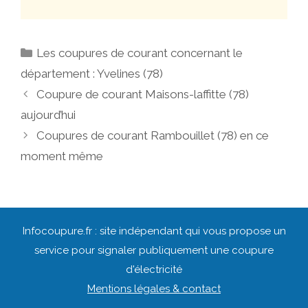
Catégories
Les coupures de courant concernant le
département : Yvelines (78)
Navigation
Coupure de courant Maisons-laffitte (78)
des
aujourd’hui
articles
Coupures de courant Rambouillet (78) en ce
moment même
Infocoupure.fr : site indépendant qui vous propose un
service pour signaler publiquement une coupure
d'électricité
Mentions légales & contact