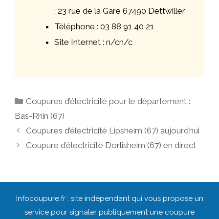
: 23 rue de la Gare 67490 Dettwiller
Téléphone : 03 88 91 40 21
Site Internet : n/cn/c
Catégories
Coupures d’électricité pour le département :
Bas-Rhin (67)
Navigation
Coupures d’électricité Lipsheim (67) aujourd’hui
des
Coupure d’électricité Dorlisheim (67) en direct
articles
Infocoupure.fr : site indépendant qui vous propose un
service pour signaler publiquement une coupure