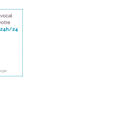
 vocal
votre
24h/24
.
rgie.