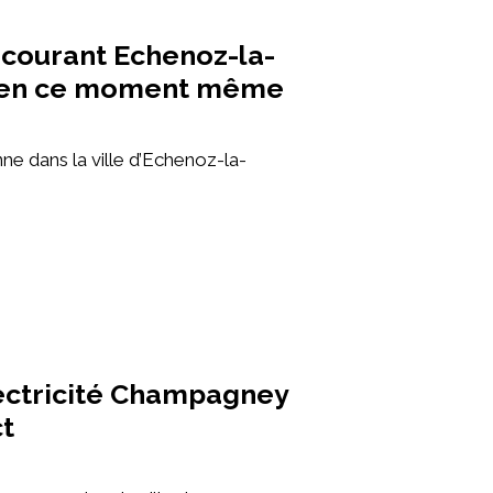
courant Echenoz-la-
) en ce moment même
e dans la ville d’Echenoz-la-
ectricité Champagney
ct