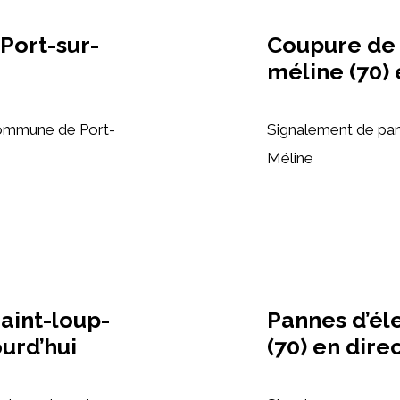
 Port-sur-
Coupure de 
méline (70
commune de Port-
Signalement de pann
Méline
aint-loup-
Pannes d’él
urd’hui
(70) en dire