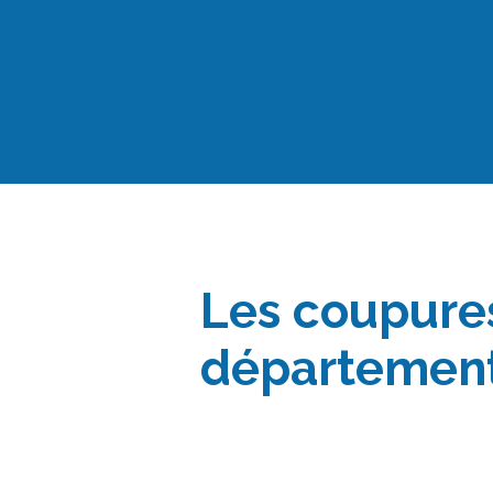
Aller
au
contenu
Les coupure
département