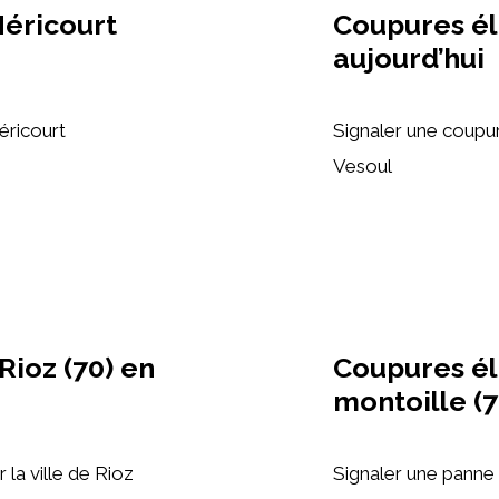
éricourt
Coupures él
aujourd’hui
éricourt
Signaler une coupur
Vesoul
ioz (70) en
Coupures él
montoille (7
la ville de Rioz
Signaler une panne d