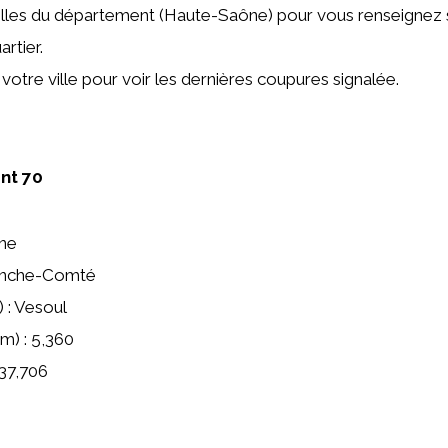
villes du département (Haute-Saône) pour vous renseignez si
rtier.
otre ville pour voir les dernières coupures signalée.
ent 70
ne
ranche-Comté
) : Vesoul
m) : 5,360
237,706