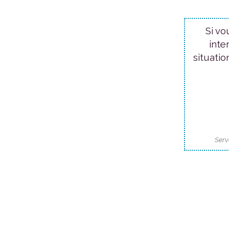
Si vo
inte
situatio
Serv